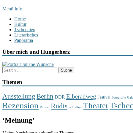
Menü
Info
Home
Kultur
Tschechien
Literarisches
Panorama
Über mich und Hungerherz
Themen
Berlin
Ausstellung
Elberadweg
DDR
Festival
Fotografie
Gale
Rezension
Tsche
Theater
Rudis
Roman
Schreiben
‘
Meinung
’
Meine Ansichten zu aktuellen Themen