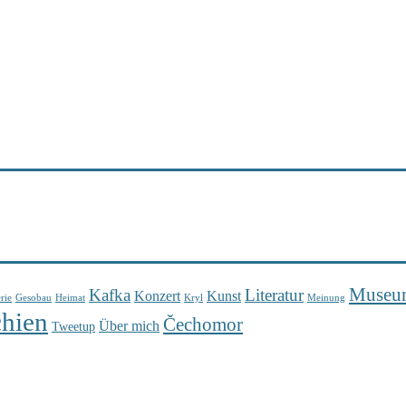
Museu
Kafka
Literatur
Konzert
Kunst
rie
Gesobau
Heimat
Kryl
Meinung
chien
Čechomor
Über mich
Tweetup