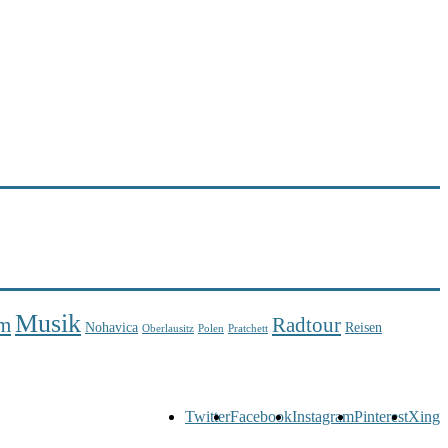
Musik
m
Radtour
Nohavica
Reisen
Oberlausitz
Polen
Pratchett
Twitter
Facebook
Instagram
Pinterest
Xing