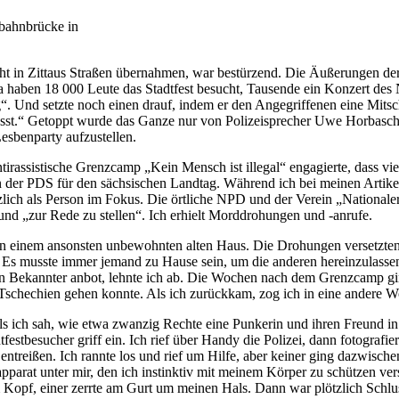
nbahnbrücke in
t in Zittaus Straßen übernahmen, war bestürzend. Die Äußerungen der 
 haben 18 000 Leute das Stadtfest besucht, Tausende ein Konzert des N
. Und setzte noch einen drauf, indem er den Angegriffenen eine Mitschu
 lässt.“ Getoppt wurde das Ganze nur von Polizeisprecher Uwe Horbasch
esbenparty aufzustellen.
assistische Grenzcamp „Kein Mensch ist illegal“ engagierte, dass vier 
n der PDS für den sächsischen Landtag. Während ich bei meinen Artikel
tzlich als Person im Fokus. Die örtliche NPD und der Verein „National
und „zur Rede zu stellen“. Ich erhielt Morddrohungen und -anrufe.
in einem ansonsten unbewohnten alten Haus. Die Drohungen versetzten 
 Es musste immer jemand zu Hause sein, um die anderen hereinzulassen
ein Bekannter anbot, lehnte ich ab. Die Wochen nach dem Grenzcamp ging
Tschechien gehen konnte. Als ich zurückkam, zog ich in eine andere W
 als ich sah, wie etwa zwanzig Rechte eine Punkerin und ihren Freund i
estbesucher griff ein. Ich rief über Handy die Polizei, dann fotografie
reißen. Ich rannte los und rief um Hilfe, aber keiner ging dazwischen, 
oapparat unter mir, den ich instinktiv mit meinem Körper zu schützen ver
opf, einer zerrte am Gurt um meinen Hals. Dann war plötzlich Schluss.