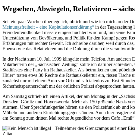
Wegsehen, Abwiegeln, Relativieren – säch
Seit ein paar Wochen überlege ich, ob ich und wie ich mich an der Deb
Meinungsfreiheit – eine Kapitulationserklärung“
in der Tageszeitung 
Fremdenfeindlichkeit massiv eingeschüchtert wird und, um seine Famil
Unterstützung von Bevölkerung und Politik für den Kampf gegen Rech
Erfahrungen mit rechter Gewalt. Ich schreibe darüber, weil durch das
Ebenso wie das Relativieren und die Duldung durch die verantwortli
In der Nacht zum 10. Juli 1999 klingelte mein Telefon. Am anderen En
Mitarbeiterin der „Sächsischen Zeitung“ sollte ich darüber schreiben
Stadtfestes eine Party im Rathauskeller. Als betrunkenen und pöbelnd
Hitler“ traten etwa 30 Rechte die Rathauskellertür ein, rissen Tisch
zunächst nur mit einem Auto vor Ort und sah tatenlos zu. Erst Stunde
Sicherheitspartnerschaft mit der örtlichen Polizei abgesprochen hatten
Am Samstag schrieb ich einen Artikel, der am Montag in der „Sächsisc
Dresden, Görlitz und Hoyerswerda. Mehr als 150 grölende Nazis ver
stürmen. Über Sprechfunkgeräte hörten sie den Polizeifunk ab und koo
Möbeln und anderen Einrichtungsgegenständen. Auch hier reagierte die
am Sonntag zum dritten Mal rechte Jugendliche vor dem Cafe „Emil“ sam