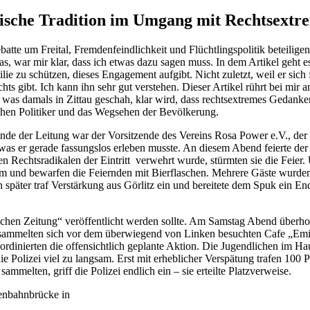
sische Tradition im Umgang mit Rechtsext
atte um Freital, Fremdenfeindlichkeit und Flüchtlingspolitik beteiligen 
las, war mir klar, dass ich etwas dazu sagen muss. In dem Artikel geh
ie zu schützen, dieses Engagement aufgibt. Nicht zuletzt, weil er sich 
ts gibt. Ich kann ihn sehr gut verstehen.
Dieser Artikel rührt bei mir
, was damals in Zittau geschah, klar wird, dass rechtsextremes Gedank
chen Politiker und das Wegsehen der Bevölkerung.
de der Leitung war der Vorsitzende des Vereins Rosa Power e.V., der völ
, was er gerade fassungslos erleben musste. An diesem Abend feierte der
en Rechtsradikalen der Eintritt verwehrt wurde, stürmten sie die Feie
e um und bewarfen die Feiernden mit Bierflaschen. Mehrere Gäste wurden
n später traf Verstärkung aus Görlitz ein und bereitete dem Spuk ein E
.
hen Zeitung“ veröffentlicht werden sollte. Am Samstag Abend überholte
sammelten sich vor dem überwiegend von Linken besuchten Cafe „Emil
rdinierten die offensichtlich geplante Aktion. Die Jugendlichen im Hau
 Polizei viel zu langsam. Erst mit erheblicher Verspätung trafen 100 
melten, griff die Polizei endlich ein – sie erteilte Platzverweise.