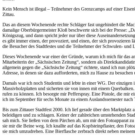
Kein Mensch ist illegal – Teilnehmer des Grenzcamps auf einer Eise
Zittau.
Das an diesem Wochenende rechte Schläger fast ungehindert die Mach
damalige Oberbürgermeister Kloß beschwerte sich bei der Presse: „Da
Königszug, und dann spricht jeder nur über diese Auseinandersetzung“
es gibt immer einen, der provoziert, und einen, der sich provozieren
die Besucher des Stadtfestes und die Teilnehmer der Schwulen- und L
Dieses Wochenende war einer der Gründe, warum ich mich für das antir
Mitarbeiterin der „Sächsischen Zeitung“, sondern als Direktkandidati
allgemein gegen die „Sächsische Zeitung“ richtete, stand ich nun plö
Adresse, in denen sie dazu aufforderten, mich zu Hause zu besuchen 
Damals war ich noch Studentin und lebte in einer WG. Der einzigen 
Massivholzplatten und sicherten sie von innen mit einem Querbalken.
rufen zu können. Ich besorgte mir Pefferspray. Eine Pistole, die mir 
ich im September für sechs Monate zu einem Auslandssemester nach 
Bis zum Zittauer Stadtfest 2000. Ich lief gerade über den Marktplatz
beleidigen und zu schlagen. Keiner der zahlreichen umstehenden Stadtf
sah mich. Sie ließen von dem Pärchen ab, um mir den Fotoapparat zu ent
sie mir die Beine weg. Ich knallte auf das Kopfsteinpflaster, den Fot
sie mich umzudrehen. Eine Bierflasche zerbrach direkt neben meinem K