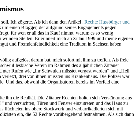
remismus
soll. Ich zögerte. Als ich dann den Artikel
„Rechte Hassbürger und
t es um einen Blogger, der aufgrund seines Engagements gegen
fragt, für wen er all das in Kauf nimmt, warum es so wenig
 an wunden Stellen. Er erinnert mich an Zittau 1999 und meine eigenen
engut und Fremdenfeindlichkeit eine Tradition in Sachsen haben.
lig aufgelöst darum bat, mich sofort mit ihm zu treffen. Als freie
 schwul-lesbische Verein im Rahmen des alljährlichen Zittauer
r. Unter Rufen wie „Ihr Schwulen müsstet vergast werden“ und „Heil
 verletzt, drei von ihnen mussten ins Krankenhaus. Die Polizei war
nde. Und das, obwohl die Organisatoren bereits im Vorfeld eine
 ihn die Realität. Die Zittauer Rechten holten sich Verstärkung aus
“ und versuchten, Türen und Fenster einzutreten und das Haus zu
s flüchteten ins obere Stockwerk und verbarrikadierten sich mit
Polizisten ein, die 52 Rechte vorübergehend festnahmen. Als sich dann