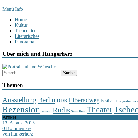
Menü
Info
Home
Kultur
Tschechien
Literarisches
Panorama
Über mich und Hungerherz
Themen
Berlin
Ausstellung
Elberadweg
DDR
Festival
Fotografie
Gale
Rezension
Tsche
Theater
Rudis
Roman
Schreiben
Artikel
13. August 2015
0 Kommentare
von hungerherz