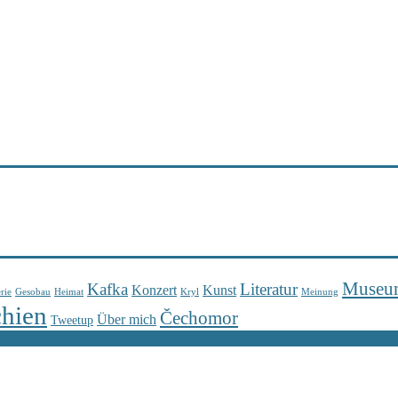
Museu
Kafka
Literatur
Konzert
Kunst
rie
Gesobau
Heimat
Kryl
Meinung
chien
Čechomor
Über mich
Tweetup