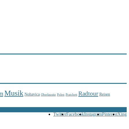
Musik
m
Radtour
Nohavica
Reisen
Oberlausitz
Polen
Pratchett
Twitter
Facebook
Instagram
Pinterest
Xing