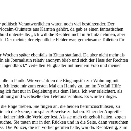
politisch Verantwortlichen waren noch viel bestürzender. Der
ocalm-Quintetts aus Kärnten gehört, da gab es einen fantastischen
ld unterstellte: „Ich will die Rechten nicht in Schutz nehmen, aber
k. Der meinte, der eigentliche Fehler war, gemeinsame Toiletten für
Wochen später ebenfalls in Zittau stattfand. Da aber nicht mehr als
n als Journalistin relativ anonym blieb und sich der Hass der Rechten
er Jugendblock“ verteilten Flugblätter mit meinem Foto und meiner
alle in Panik. Wir verstärkten die Eingangstür zur Wohnung mit
. Ich legte mir zum ersten Mal ein Handy zu, um im Notfall Hilfe
 ich fast nur in Begleitung aus dem Haus. Ich war erleichtert, als
ohnung und wechselte den Telefonanschluss. Es wurde ruhiger.
n die Enge trieben. Sie fingen an, die beiden herumzuschubsen, zu
rte ich die Szene, um später Beweise zu haben. Einer der Angreifer
keiner hielt die Verfolger fest. Als sie mich eingeholt hatten, zogen
suchte. Sie traten mir in den Rücken und in die Seite, dann versuchten
 Die Polizei, die ich vorher gerufen hatte, war da. Rechtzeitig, zum