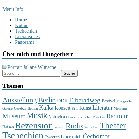
Menü
Info
Home
Kultur
Tschechien
Literarisches
Panorama
Über mich und Hungerherz
Themen
Berlin
Ausstellung
Elberadweg
DDR
Festival
Fotografie
Kafka
Literatur
Konzert
Kunst
Galerie
Gesobau
Heimat
Kryl
Meinung
Musik
Museum
Radtour
Nohavica
Oberlausitz
Polen
Pratchett
Rezension
Theater
Rudis
Reisen
Roman
Schreiben
Tschechien
Čechomor
Über mich
Tweetup