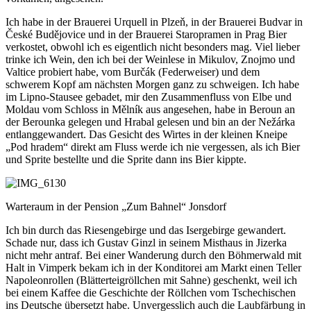
Ich habe in der Brauerei Urquell in Plzeň, in der Brauerei Budvar in
České Budějovice und in der Brauerei Staropramen in Prag Bier
verkostet, obwohl ich es eigentlich nicht besonders mag. Viel lieber
trinke ich Wein, den ich bei der Weinlese in Mikulov, Znojmo und
Valtice probiert habe, vom Burčák (Federweiser) und dem
schwerem Kopf am nächsten Morgen ganz zu schweigen. Ich habe
im Lipno-Stausee gebadet, mir den Zusammenfluss von Elbe und
Moldau vom Schloss in Mělník aus angesehen, habe in Beroun an
der Berounka gelegen und Hrabal gelesen und bin an der Nežárka
entlanggewandert. Das Gesicht des Wirtes in der kleinen Kneipe
„Pod hradem“ direkt am Fluss werde ich nie vergessen, als ich Bier
und Sprite bestellte und die Sprite dann ins Bier kippte.
Warteraum in der Pension „Zum Bahnel“ Jonsdorf
Ich bin durch das Riesengebirge und das Isergebirge gewandert.
Schade nur, dass ich Gustav Ginzl in seinem Misthaus in Jizerka
nicht mehr antraf. Bei einer Wanderung durch den Böhmerwald mit
Halt in Vimperk bekam ich in der Konditorei am Markt einen Teller
Napoleonrollen (Blätterteigröllchen mit Sahne) geschenkt, weil ich
bei einem Kaffee die Geschichte der Röllchen vom Tschechischen
ins Deutsche übersetzt habe. Unvergesslich auch die Laubfärbung in