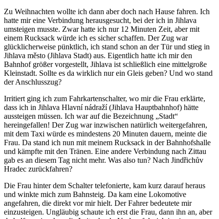
Zu Weihnachten wollte ich dann aber doch nach Hause fahren. Ich
hatte mir eine Verbindung herausgesucht, bei der ich in Jihlava
umsteigen musste. Zwar hatte ich nur 12 Minuten Zeit, aber mit
einem Rucksack würde ich es sicher schaffen. Der Zug war
glücklicherweise pünktlich, ich stand schon an der Tür und stieg in
Jihlava město (Jihlava Stadt) aus. Eigentlich hatte ich mir den
Bahnhof größer vorgestellt, Jihlava ist schließlich eine mittelgroße
Kleinstadt. Sollte es da wirklich nur ein Gleis geben? Und wo stand
der Anschlusszug?
Irritiert ging ich zum Fahrkartenschalter, wo mir die Frau erklärte,
dass ich in Jihlava Hlavní nádraží (Jihlava Hauptbahnhof) hätte
aussteigen müssen. Ich war auf die Bezeichnung „Stadt“
hereingefallen! Der Zug war inzwischen natürlich weitergefahren,
mit dem Taxi würde es mindestens 20 Minuten dauern, meinte die
Frau. Da stand ich nun mit meinem Rucksack in der Bahnhofshalle
und kämpfte mit den Tränen. Eine andere Verbindung nach Zittau
gab es an diesem Tag nicht mehr. Was also tun? Nach Jindřichův
Hradec zurückfahren?
Die Frau hinter dem Schalter telefonierte, kam kurz darauf heraus
und winkte mich zum Bahnsteig. Da kam eine Lokomotive
angefahren, die direkt vor mir hielt. Der Fahrer bedeutete mir
einzusteigen. Ungläubig schaute ich erst die Frau, dann ihn an, aber