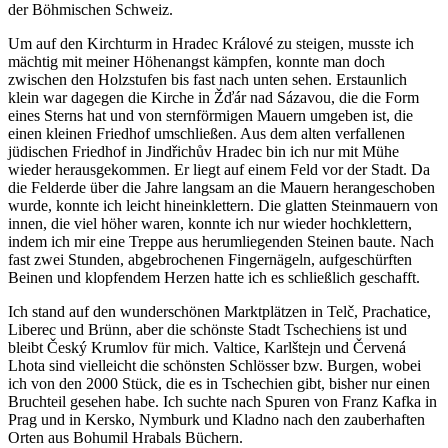
der Böhmischen Schweiz.
Um auf den Kirchturm in Hradec Králové zu steigen, musste ich
mächtig mit meiner Höhenangst kämpfen, konnte man doch
zwischen den Holzstufen bis fast nach unten sehen. Erstaunlich
klein war dagegen die Kirche in Žďár nad Sázavou, die die Form
eines Sterns hat und von sternförmigen Mauern umgeben ist, die
einen kleinen Friedhof umschließen. Aus dem alten verfallenen
jüdischen Friedhof in Jindřichův Hradec bin ich nur mit Mühe
wieder herausgekommen. Er liegt auf einem Feld vor der Stadt. Da
die Felderde über die Jahre langsam an die Mauern herangeschoben
wurde, konnte ich leicht hineinklettern. Die glatten Steinmauern von
innen, die viel höher waren, konnte ich nur wieder hochklettern,
indem ich mir eine Treppe aus herumliegenden Steinen baute. Nach
fast zwei Stunden, abgebrochenen Fingernägeln, aufgeschürften
Beinen und klopfendem Herzen hatte ich es schließlich geschafft.
Ich stand auf den wunderschönen Marktplätzen in Telč, Prachatice,
Liberec und Brünn, aber die schönste Stadt Tschechiens ist und
bleibt Český Krumlov für mich. Valtice, Karlštejn und Červená
Lhota sind vielleicht die schönsten Schlösser bzw. Burgen, wobei
ich von den 2000 Stück, die es in Tschechien gibt, bisher nur einen
Bruchteil gesehen habe. Ich suchte nach Spuren von Franz Kafka in
Prag und in Kersko, Nymburk und Kladno nach den zauberhaften
Orten aus Bohumil Hrabals Büchern.